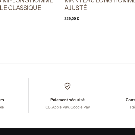
 MI-LONG HOMME
MANTEAU LONG HOMME
LE CLASSIQUE
AJUSTÉ
229,00
€
urs
Paiement sécurisé
Conse
ple
CB, Apple Pay, Google Pay
Ré