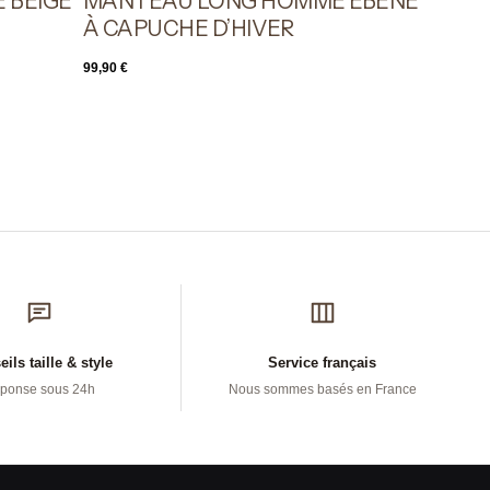
 BEIGE
MANTEAU LONG HOMME ÉBÈNE
À CAPUCHE D’HIVER
99,90
€
ils taille & style
Service français
ponse sous 24h
Nous sommes basés en France