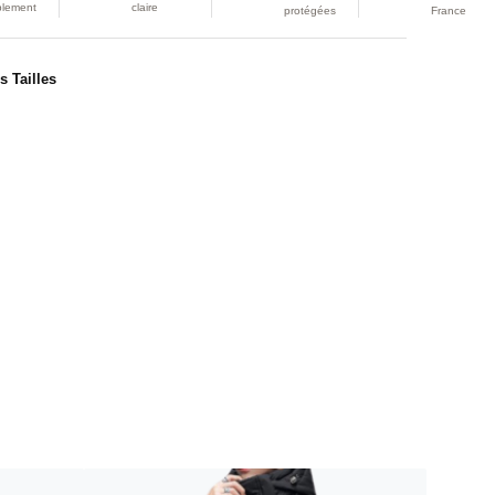
plement
claire
protégées
France
s Tailles