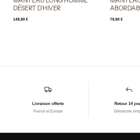
MANTEAU LONG HOMME
MANTEAU
DÉSERT D’HIVER
ABORDAB
149,90
€
79,90
€
Livraison offerte
Retour 14 jo
France et Europe
Démarche sim