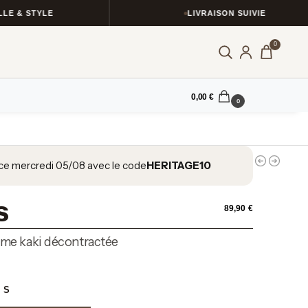
STYLE
LIVRAISON SUIVIE
0
0,00
€
0
ce mercredi 05/08 avec le code
HERITAGE10
s
89,90
€
me kaki décontractée
: S