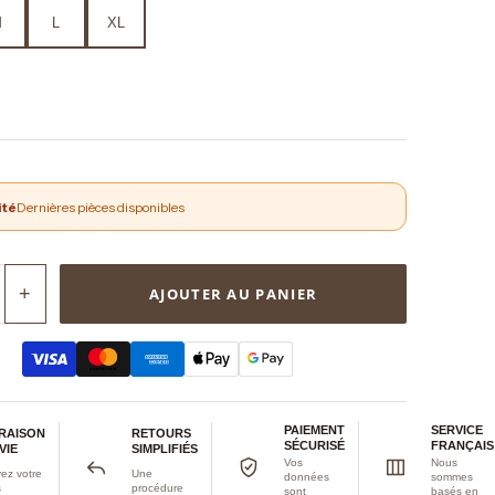
M
L
XL
ité
Dernières pièces disponibles
+
AJOUTER AU PANIER
PAIEMENT
SERVICE
VRAISON
RETOURS
SÉCURISÉ
FRANÇAIS
VIE
SIMPLIFIÉS
Vos
Nous
ez votre
Une
données
sommes
s
procédure
sont
basés en