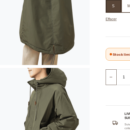
S
Effacer
Stock lim
−
LI
SUI
Suiv
coli