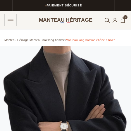
PAIEMENT SÉCURISÉ
0
MANTEAU HÉRITAGE
Manteau Héritage
›
Manteau noir long homme
›
Manteau long homme ébène d’hiver