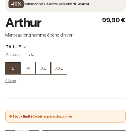
-10%
ce dimanche 09/08 avec le code
HERITAGE10
Arthur
99,90
€
Manteau long homme ébène d’hiver
TAILLE
: L
L
M
XL
XXL
Effacer
Stock limité
Dernières pièces disponibles