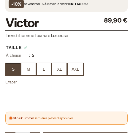
-10%
ce vendredi 07/08 avec le code
HERITAGE10
Victor
89,90
€
Trench homme fourrure luxueuse
TAILLE
: S
S
M
L
XL
XXL
Effacer
Stock limité
Dernières pièces disponibles