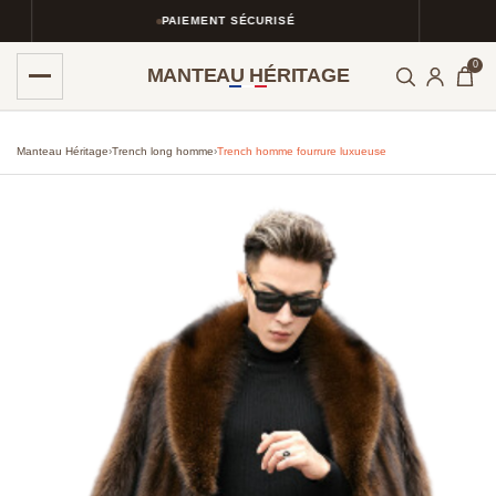
PAIEMENT SÉCURISÉ
0
MANTEAU HÉRITAGE
Manteau Héritage
›
Trench long homme
›
Trench homme fourrure luxueuse