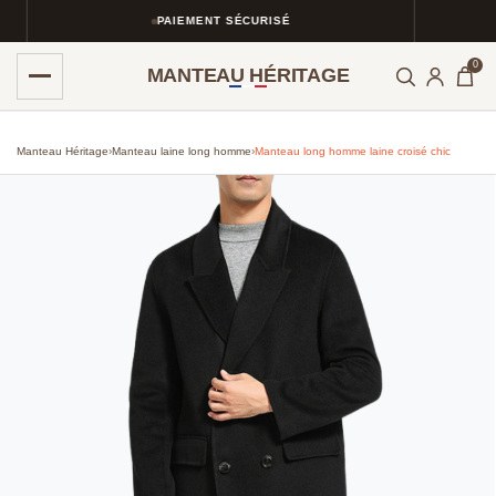
PAIEMENT SÉCURISÉ
0
MANTEAU HÉRITAGE
Manteau Héritage
›
Manteau laine long homme
›
Manteau long homme laine croisé chic