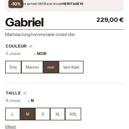
-10%
ce samedi 08/08 avec le code
HERITAGE10
Gabriel
229,00
€
Manteau long homme laine croisé chic
COULEUR
: NOIR
Gris
Marron
noir
Vert Kaki
TAILLE
: M
L
M
S
XL
XXL
Effacer